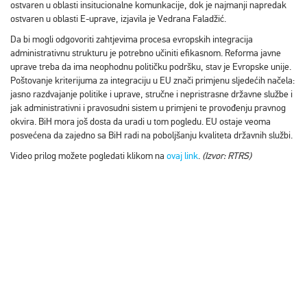
ostvaren u oblasti insitucionalne komunkacije, dok je najmanji napredak
ostvaren u oblasti E-uprave, izjavila je Vedrana Faladžić.
Da bi mogli odgovoriti zahtjevima procesa evropskih integracija
administrativnu strukturu je potrebno učiniti efikasnom. Reforma javne
uprave treba da ima neophodnu političku podršku, stav je Evropske unije.
Poštovanje kriterijuma za integraciju u EU znači primjenu sljedećih načela:
jasno razdvajanje politike i uprave, stručne i nepristrasne državne službe i
jak administrativni i pravosudni sistem u primjeni te provođenju pravnog
okvira. BiH mora još dosta da uradi u tom pogledu. EU ostaje veoma
posvećena da zajedno sa BiH radi na poboljšanju kvaliteta državnih službi.
Video prilog možete pogledati klikom na
ovaj link
.
(Izvor: RTRS)