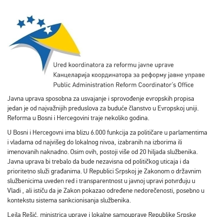
Javna uprava sposobna za usvajanje i sprovođenje evropskih propisa
jedan je od najvažnijih preduslova za buduće članstvo u Evropskoj uniji.
Reforma u Bosni i Hercegovini traje nekoliko godina.
U Bosni i Hercegovni ima blizu 6.000 funkcija za političare u parlamentima
i vladama od najvišeg do lokalnog nivoa, izabranih na izborima ili
imenovanih naknadno. Osim ovih, postoji više od 20 hiljada službenika.
Javna uprava bi trebalo da bude nezavisna od političkog uticaja i da
prioritetno služi građanima. U Republici Srpskoj je Zakonom o državnim
službenicima uveden red i transparentnost u javnoj upravi potvrđuju u
Vladi , ali ističu da je Zakon pokazao određene nedorečenosti, posebno u
kontekstu sistema sankcionisanja službenika.
Lejla Rešić, ministrica uprave i lokalne samouprave Republike Srpske