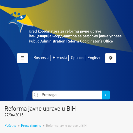
Bosanski
Hrvatski
Српски
English
>
Reforma javne uprave u BiH
27/04/2015
Početna
>
Press clipping
>
Reforma javne uprave u BiH