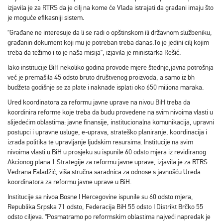
izjavila je za RTRS da je cilj na kome će Vlada istrajati da građani imaju što
je moguće efikasniji sistem.
“Građane ne interesuje da li se radi o opštinskom ili državnom službeniku,
građanin dokument koji mu je potreban treba danas.To je jedini cilj kojim
treba da težimo i to je naša misija“, izjavila je ministarka Rešić.
Iako institucije BiH nekoliko godina provode mjere štednje,javna potrošnja
već je premašila 45 odsto bruto društvenog proizvoda, a samo iz bh
budžeta godišnje se za plate i naknade isplati oko 650 miliona maraka.
Ured koordinatora za reformu javne uprave na nivou BiH treba da
koordinira reforme koje treba da budu provedene na svim nivoima vlasti u
slijedećim oblastima: javne finansije, institucionalna komunikacija, upravni
postupci i upravne usluge, e-uprava, strateško planiranje, koordinacija i
izrada politika te upravljanje ljudskim resursima. Institucije na svim
nivoima vlasti u BiH u prosjeku su ispunile 60 odsto mjera iz revidiranog
Akcionog plana 1 Strategije za reformu javne uprave, izjavila je za RTRS
Vedrana Faladžić, viša stručna saradnica za odnose s javnošću Ureda
koordinatora za reformu javne uprave u BiH.
Institucije sa nivoa Bosne I Hercegovine ispunile su 60 odsto mjera,
Republika Srpska 71 odsto, Federacija BiH 55 odsto I Distrikt Brčko 55
odsto ciljeva. “Posmatramo po reformskim oblastima najveći napredak je