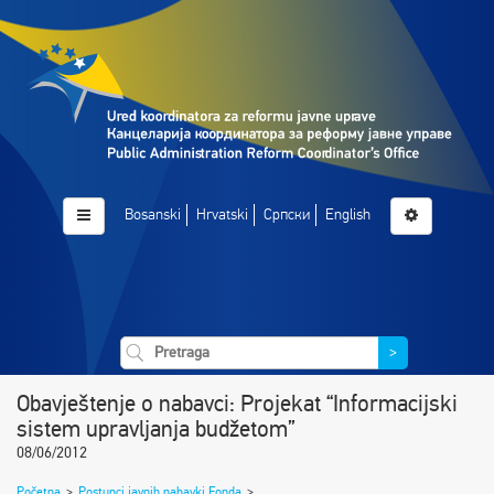
Bosanski
Hrvatski
Српски
English
>
Obavještenje o nabavci: Projekat “Informacijski
sistem upravljanja budžetom”
08/06/2012
Početna
>
Postupci javnih nabavki Fonda
>