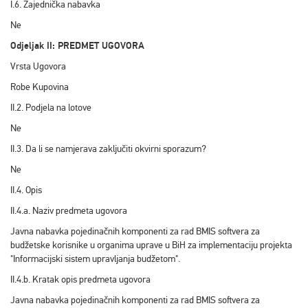
I.6. Zajednička nabavka
Ne
Odjeljak II: PREDMET UGOVORA
Vrsta Ugovora
Robe Kupovina
II.2. Podjela na lotove
Ne
II.3. Da li se namjerava zaključiti okvirni sporazum?
Ne
II.4. Opis
II.4.a. Naziv predmeta ugovora
Javna nabavka pojedinačnih komponenti za rad BMIS softvera za
budžetske korisnike u organima uprave u BiH za implementaciju projekta
"Informacijski sistem upravljanja budžetom".
II.4.b. Kratak opis predmeta ugovora
Javna nabavka pojedinačnih komponenti za rad BMIS softvera za