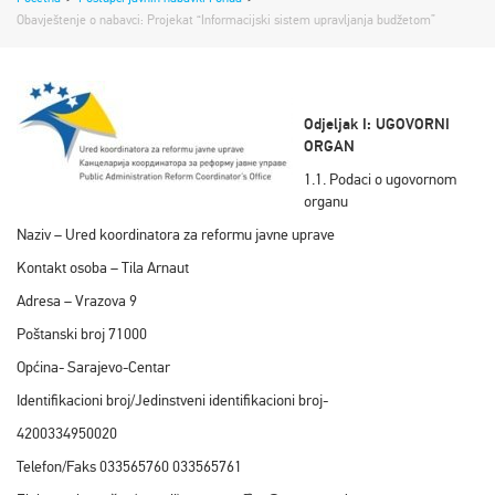
Obavještenje o nabavci: Projekat “Informacijski sistem upravljanja budžetom”
Odjeljak I: UGOVORNI
ORGAN
1.1. Podaci o ugovornom
organu
Naziv – Ured koordinatora za reformu javne uprave
Kontakt osoba – Tila Arnaut
Adresa – Vrazova 9
Poštanski broj 71000
Općina- Sarajevo-Centar
Identifikacioni broj/Jedinstveni identifikacioni broj-
4200334950020
Telefon/Faks 033565760 033565761