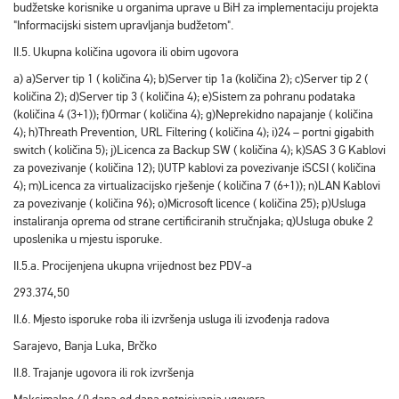
budžetske korisnike u organima uprave u BiH za implementaciju projekta
"Informacijski sistem upravljanja budžetom".
II.5. Ukupna količina ugovora ili obim ugovora
a) a)Server tip 1 ( količina 4); b)Server tip 1a (količina 2); c)Server tip 2 (
količina 2); d)Server tip 3 ( količina 4); e)Sistem za pohranu podataka
(količina 4 (3+1)); f)Ormar ( količina 4); g)Neprekidno napajanje ( količina
4); h)Threath Prevention, URL Filtering ( količina 4); i)24 – portni gigabith
switch ( količina 5); j)Licenca za Backup SW ( količina 4); k)SAS 3 G Kablovi
za povezivanje ( količina 12); l)UTP kablovi za povezivanje iSCSI ( količina
4); m)Licenca za virtualizacijsko rješenje ( količina 7 (6+1)); n)LAN Kablovi
za povezivanje ( količina 96); o)Microsoft licence ( količina 25); p)Usluga
instaliranja oprema od strane certificiranih stručnjaka; q)Usluga obuke 2
uposlenika u mjestu isporuke.
II.5.a. Procijenjena ukupna vrijednost bez PDV-a
293.374,50
II.6. Mjesto isporuke roba ili izvršenja usluga ili izvođenja radova
Sarajevo, Banja Luka, Brčko
II.8. Trajanje ugovora ili rok izvršenja