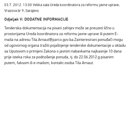
03.7. 2012.
13:00
Velika sala Ureda koordinatora za reformu javne uprave,
Vrazova br 9, Sarajevo
Odjeljak V: DODATNE INFORMACIJE
Tenderska dokumentacija na pisani zahtjev može se preuzeti lično u
prostorijama Ureda koordinatora za reformu javne uprave ili putem E-
maila na adresu Tila.Arnaut@parco.gov.ba.Zainteresirani ponuđači mogu
od ugovornog organa tražiti pojašnjenje tenderske dokumentacije u skladu
sa Uputsvom o primjeni Zakona o javnim nabavkama najkasnije 10 dana
prije isteka roka za podnošenje ponuda, tj. do 22.06.2012.g pisanim
putem, faksom ili e-mailom, kontakt osoba Tila Arnaut.