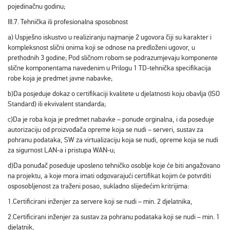
pojedinačnu godinu;
III.7. Tehnička ili profesionalna sposobnost
a) Uspješno iskustvo u realiziranju najmanje 2 ugovora čiji su karakter i
kompleksnost slični onima koji se odnose na predloženi ugovor, u
prethodnih 3 godine; Pod sličnom robom se podrazumjevaju komponente
slične komponentama navedenim u Prilogu 1 TD-tehnička specifikacija
robe koja je predmet javne nabavke;
b)Da posjeduje dokaz o certifikaciji kvalitete u djelatnosti koju obavlja (ISO
Standard) ili ekvivalent standarda;
c)Da je roba koja je predmet nabavke – ponude orginalna, i da poseduje
autorizaciju od proizvođača opreme koja se nudi – serveri, sustav za
pohranu podataka, SW za virtualizaciju koja se nudi, opreme koja se nudi
za sigurnost LAN-a i pristupa WAN-u;
d)Da ponuđač poseduje uposleno tehničko osoblje koje će biti angažovano
na projektu, a koje mora imati odgovarajući certifikat kojim će potvrditi
osposobljenost za traženi posao, sukladno slijedećim kritrijima:
1.Certificirani inženjer za servere koji se nudi – min. 2 djelatnika,
2.Certificirani inženjer za sustav za pohranu podataka koji se nudi – min. 1
djelatnik,