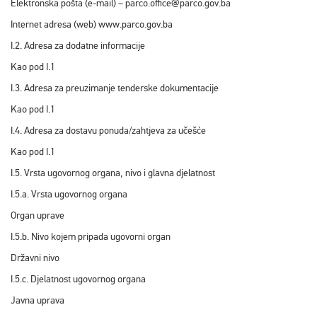
Elektronska pošta (e-mail) – parco.office@parco.gov.ba
Internet adresa (web) www.parco.gov.ba
I.2. Adresa za dodatne informacije
Kao pod I.1
I.3. Adresa za preuzimanje tenderske dokumentacije
Kao pod I.1
I.4. Adresa za dostavu ponuda/zahtjeva za učešće
Kao pod I.1
I.5. Vrsta ugovornog organa, nivo i glavna djelatnost
I.5.a. Vrsta ugovornog organa
Organ uprave
I.5.b. Nivo kojem pripada ugovorni organ
Državni nivo
I.5.c. Djelatnost ugovornog organa
Javna uprava