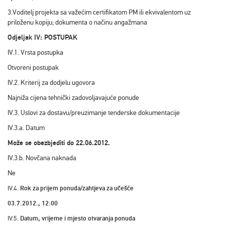
3.Voditelj projekta sa važećim certifikatom PM ili ekvivalentom uz
priloženu kopiju; dokumenta o načinu angažmana
Odjeljak IV: POSTUPAK
IV.1. Vrsta postupka
Otvoreni postupak
IV.2. Kriterij za dodjelu ugovora
Najniža cijena tehnički zadovoljavajuće ponude
IV.3. Uslovi za dostavu/preuzimanje tenderske dokumentacije
IV.3.a. Datum
Može se obezbjediti do 22.06.2012.
IV.3.b. Novčana naknada
Ne
Rok za prijem ponuda/zahtjeva za učešće
IV.4.
03.7.2012.,
12:00
Datum, vrijeme i mjesto otvaranja ponuda
IV.5.