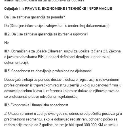
Maksimalno 40 dana od dana potpisivanja ugovora
Odjeljak III: PRAVNE, EKONOMSKE I TEHNIČKE INFORMACIJE
Da li se zahtjeva garancija za ponudu?
Da (Detaljne informacije i zahtjevi dati u tenderskoj dokumentaciji)
III.2. Da li se zahtjeva garancija za izvršenje ugovora?
Ne
III.4. Ograničenja za učešće (Obavezni uslovi za učešće iz člana 23. Zakona
o javnim nabavkama BiH, a dokazi definisani detaljno u tenderskoj
dokumentaciji).
III.5. Sposobnost za obavljanje profesionalne djelatnosti
Dobavljači trebaju uz ponudu dostaviti dokaz o registraciji u relevantnom
profesionalnom ili trgovačkom registru u zemlji u kojoj su osnovali firmu ili
dostaviti posebnu izjavu ili referencu kojom se dokazuje njihovo pravo da
se profesionalno bave određenom djelatnošću.
III.6.Ekonomska i finansijska sposobnost
a) Ukupan promet u zadnje dvije godine, odnosno od početka poslovanja u
predmetnom segmentu, ako je dobavljač registriran, odnosno počeo sa
radom prije manje od 2 godine, ne smije biti ispod 300.000 KM za svaku