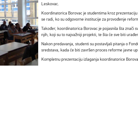
Leskovac.
Koordinatorica Borovac je studentima kroz prezentaciju 
se radi, ko su odgovorne institucije za provođenje refo
Također, koordinatorica Borovac je pojasnila šta znači s
njih, koji su to najvažniji projekti, te šta će sve biti ura
Nakon predavanja, studenti su postavljali pitanja o Fon
sredstava, kada će biti završen proces reforme javne 
Kompletnu prezentaciju izlaganja koordinatorice Borov