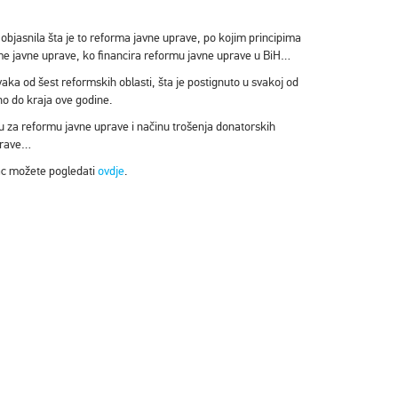
objasnila šta je to reforma javne uprave, po kojim principima
rme javne uprave, ko financira reformu javne uprave u BiH…
vaka od šest reformskih oblasti, šta je postignuto u svakoj od
đeno do kraja ove godine.
du za reformu javne uprave i načinu trošenja donatorskih
uprave…
ac možete pogledati
ovdje
.