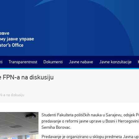
ti
Transparentnost
Dokumenti
Javne nabave
Javne konzultacije
e FPN-a na diskusiju
N-a na diskusiju
Studenti Fakulteta političkih nauka u Sarajevu, odsjek P
predavanje o reformi javne uprave u Bosni i Hercegovini,
Semiha Borovac.
Predavanje je organizirano u sklopu predmeta Javna upra