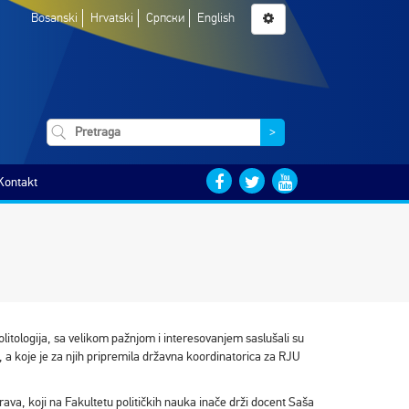
Bosanski
Hrvatski
Српски
English
>
Kontakt
olitologija, sa velikom pažnjom i interesovanjem saslušali su
 a koje je za njih pripremila državna koordinatorica za RJU
va, koji na Fakultetu političkih nauka inače drži docent Saša