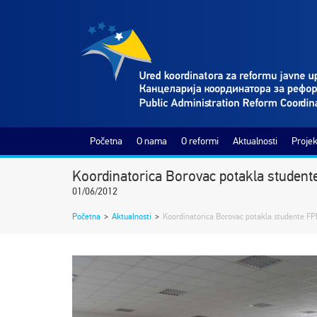
Početna
O nama
O reformi
Aktualnosti
Projek
Koordinatorica Borovac potakla student
01/06/2012
Početna
>
Aktualnosti
>
Koordinatorica Borovac potakla studente FP