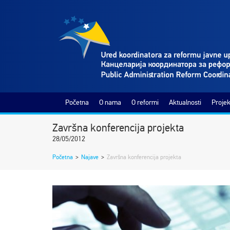
Početna
O nama
O reformi
Aktualnosti
Projek
Završna konferencija projekta
28/05/2012
Početna
>
Najave
>
Završna konferencija projekta