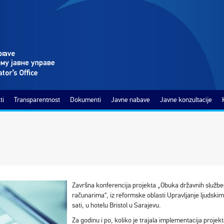
ti
Transparentnost
Dokumenti
Javne nabave
Javne konzultacije
Završna konferencija projekta „Obuka državnih služben
računarima“, iz reformske oblasti Upravljanje ljudskim 
sati, u hotelu Bristol u Sarajevu.
Za godinu i po, koliko je trajala implementacija proj