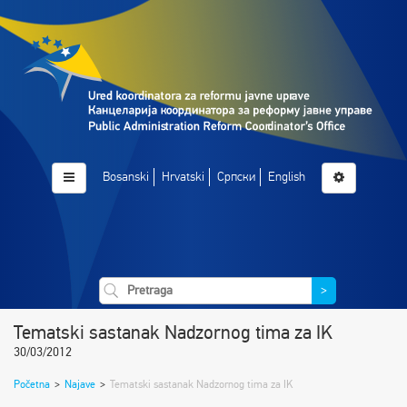
Bosanski
Hrvatski
Српски
English
>
Tematski sastanak Nadzornog tima za IK
30/03/2012
Početna
>
Najave
>
Tematski sastanak Nadzornog tima za IK