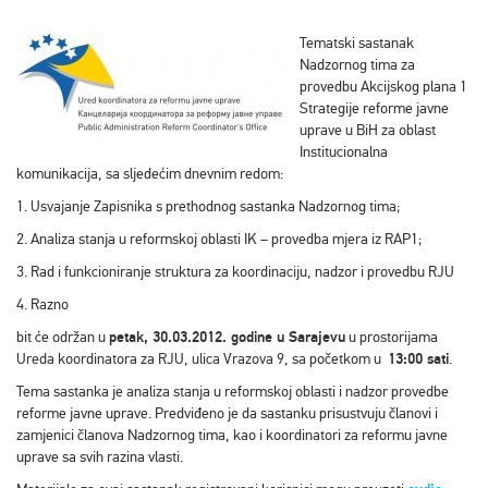
Tematski sastanak
Nadzornog tima za
provedbu Akcijskog plana 1
Strategije reforme javne
uprave u BiH za oblast
Institucionalna
komunikacija, sa sljedećim dnevnim redom:
1. Usvajanje Zapisnika s prethodnog sastanka Nadzornog tima;
2. Analiza stanja u reformskoj oblasti IK – provedba mjera iz RAP1;
3. Rad i funkcioniranje struktura za koordinaciju, nadzor i provedbu RJU
4. Razno
bit će održan u
petak, 30.03.2012. godine u Sarajevu
u prostorijama
Ureda koordinatora za RJU, ulica Vrazova 9, sa početkom u
13:00 sati
.
Tema sastanka je analiza stanja u reformskoj oblasti i nadzor provedbe
reforme javne uprave. Predviđeno je da sastanku prisustvuju članovi i
zamjenici članova Nadzornog tima, kao i koordinatori za reformu javne
uprave sa svih razina vlasti.