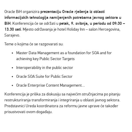
Oracle BiH organizira
prezentaciju Oracle rješenja iz oblasti
informacijskih tehnologija namijenjenih potrebama javnog sektora u
BiH
. Konferencija će se održati u
petak, 9. svibnja, u periodu od 09:30 –
13.30 sati
. Mjesto održavanja je hotel Holiday Inn – salon Hercegovina,
Sarajevo.
Teme o kojima će se razgovarati su:
Master Data Management as a foundation for SOA and for
achieving key Public Sector Targets
Interoperability in the public sector
Oracle SOA Suite for Public Sector
Oracle Enterprise Content Management…
Konferencija je prilika za diskusiju sa najvećim stručnjacima po pitanju
restrukturiranja transformiranja i integriranja u oblasti javnog sektora.
Predstavnici Ureda koordinatora za reformu javne uprave će također
prisustvovati ovom događaju.