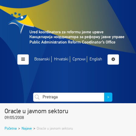
Bosanski
Hrvatski
Српски
English
>
Oracle u javnom sektoru
09/05/2008
Početna
>
Najave
>
Oracle u javnom sektoru