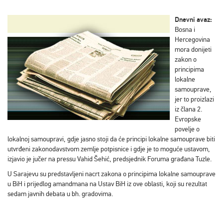
Dnevni avaz:
Bosna i
Hercegovina
mora donijeti
zakon o
principima
lokalne
samouprave,
jer to proizlazi
iz člana 2.
Evropske
povelje o
lokalnoj samoupravi, gdje jasno stoji da će principi lokalne samouprave biti
utvrđeni zakonodavstvom zemlje potpisnice i gdje je to moguće ustavom,
izjavio je jučer na pressu Vahid Šehić, predsjednik Foruma građana Tuzle.
U Sarajevu su predstavljeni nacrt zakona o principima lokalne samouprave
u BiH i prijedlog amandmana na Ustav BiH iz ove oblasti, koji su rezultat
sedam javnih debata u bh. gradovima.