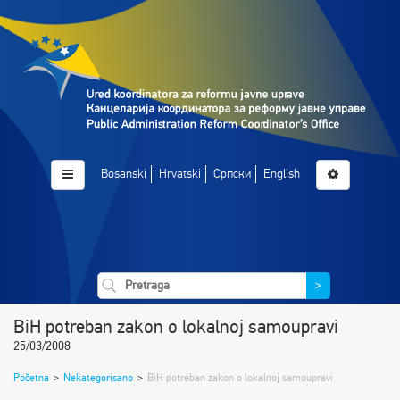
Bosanski
Hrvatski
Српски
English
>
BiH potreban zakon o lokalnoj samoupravi
25/03/2008
Početna
>
Nekategorisano
>
BiH potreban zakon o lokalnoj samoupravi