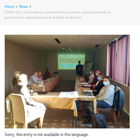
Home
>
News
>
Održan prvi ciklus obuka o sveobuhvatnoj procjeni utjecaja propisa na
prioritetnom zakonodavstvu za državne službenike
Sorry, this entry is not available in this language.