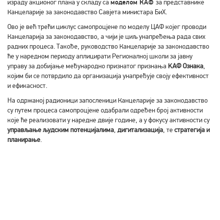
израду акционог плана у складу са
моделом КАФ
за представнике
Канцеларије за законодавство Савјета министара БиХ.
Ово је већ трећи циклус самопроцјене по моделу ЦАФ којег проводи
Канцеларија за законодавство, а чији је циљ унапређења рада свих
радних процеса. Такође, руководство Канцеларије за законодавство
ће у наредном периоду аплицирати Регионалној школи за јавну
управу за добијање међународно признатог признања
K
АФ Ознака
,
којим би се потврдило да организација унапређује своју ефективност
и ефикасност.
На одржаној радионици запосленици Канцеларије за законодавство
су путем процеса самопроцјене одабрали одређен број активности
које ће реализовати у наредне двије године, а у фокусу активности су
управљање људским потенцијалима
,
дигитализација
, те
стратегија и
планирање
.