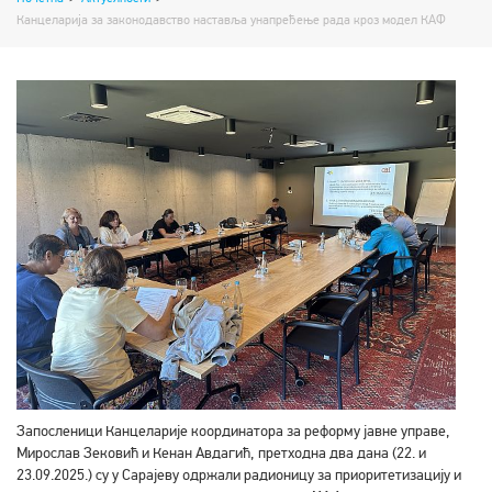
Канцеларија за законодавство наставља унапређење рада кроз модел КАФ
Запосленици Канцеларије координатора за реформу јавне управе,
Мирослав Зековић и Кенан Авдагић, претходна два дана (22. и
23.09.2025.) су у Сарајеву одржали радионицу за приоритетизацију и