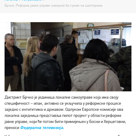
Брчко: Реформа јавне управе смањила би гужве на шалтерима
Дистрикт Брчко је јединица локалне самоуправе која има своју
специфичност – ипак, активно се укључила у реформске процесе
заједно с ентитетима и државом. Одлуком Европске комисије ова
локална заједница представља пилот пројект у области реформе
јавне управе, који ће потом бити примијењен у Босни и Херцеговни,
преноси
Федерална телевизија.