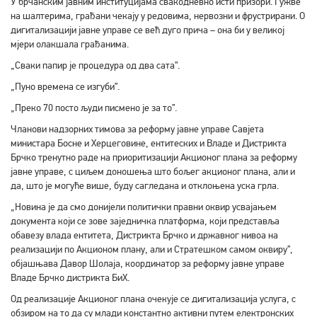
У брчанским јавним институцијама свакодневно исти призори. Гужве
на шалтерима, грађани чекају у редовима, нервозни и фрустрирани. О
дигитализацији јавне управе се већ дуго прича – она би у великој
мјери олакшала грађанима.
„Сваки папир је процедура од два сата”.
„Пуно времена се изгуби”.
„Преко 70 посто људи писмено је за то”.
Чланови надзорних тимова за реформу јавне управе Савјета
министара Босне и Херцеговине, ентитеских и Владе и Дистрикта
Брчко тренутно раде на приоритизацији Акционог плана за реформу
јавне управе, с циљем доношења што бољег акционог плана, али и
да, што је могуће више, буду сагледана и отклоњена уска грла.
„Новина је да смо донијели политички правни оквир усвајањем
документа који се зове заједничка платформа, који представља
обавезу влада ентитета, Дистрикта Брчко и државног нивоа на
реализацији по Акционом плану, али и Стратешком самом оквиру”,
објашњава Давор Шолаја, координатор за реформу јавне управе
Владе Брчко дистрикта БиХ.
Од реализације Акционог плана очекује се дигитализација услуга, с
обзиром на то да су млади константно активни путем електронских