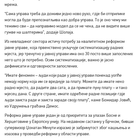
мрежа.
“Сама управа треба да доживи једно ново рухо, гдје би отприлике
могла да буде препознатљива као добра управа. То је оно чему ми
тежимо сви – да направимо модел да се не чека, да не видите више
гужве на шалтерима”, додаје Шолаја.
Из невладиног сектора истичу потребу за квалитетном реформом
јавне управе, која првенствено укључује систематизацију радних
мјеста, јер тренутно у јавној управи има око 30 посто више запослених
него што је потребно. Осим систематизације, важно је јасно
дефинисати и одговорности запослених.
“Имате феномен – људи који раде у јавној управи понекад уопће
немају норму која им се вреднује за плату. Можете да имате неко
радно мјесто, да радите два сата, а да примате пуну плату – и тако
мјесец дана. С друге стране, имате одређене радне позиције гдје
људи заиста раде и заиста зараде своју плату”, каже Божидар Јовић,
из Удружења грађана Демос.
Реформа јавне управе један је од приоритета за улазак Босне и
Херцеговине у Европску унију. На недавном састанку у Брчком, бивши
супервизор Џонатан Менути изразио је забринутост због кашњења и
изазова у проведби реформи у области управе.