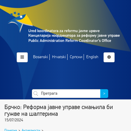
Bosanski
Hrvatski
Српски
English
>
Брчко: Реформа јавне управе смањила би
гужве на шалтерима
15/07/2024
Почетна
>
Актуелности
>