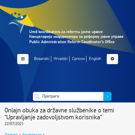
Bosanski
Hrvatski
Српски
English
>
Onlajn obuka za državne službenike o temi
“Upravljanje zadovoljstvom korisnika”
22/07/2021
Почетна
>
Актуелности
>