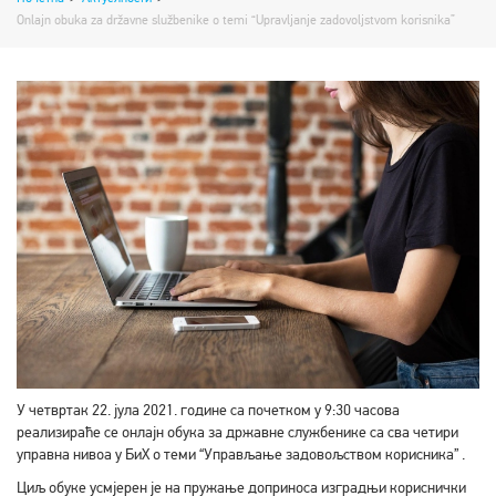
Onlajn obuka za državne službenike o temi “Upravljanje zadovoljstvom korisnika”
У четвртак 22. јула 2021. године са почетком у 9:30 часова
реализираће се онлајн обука за државне службенике са сва четири
управна нивоа у БиХ о теми “Управљање задовољством корисника” .
Циљ обуке усмјерен је на пружање доприноса изградњи кориснички