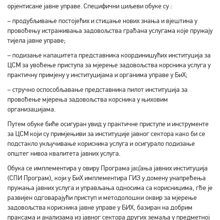
орјентисане јавне управе. Специфични циљеви обуке су :
– продубљивање постојећих и стицање нових знања и вјештина у
провођењу истраживања задовољства грађана услугама које пружају
тијела јавне управе;
– подизање капацитета представника координишућих институција за
ЦСМ за увођење приступа за мјерење задовољства корсника услуга у
практичну примјену у институцијама и органима управе у БиХ;
– стручно оспособљавање представника пилот институција за
провођење мјерења задовољства корсника у њиховим
организацијама.
Путем обуке биће осигуран увид у практичне приступе и инструменте
за ЦСМ који су примјењиви за институције јавног сектора како би се
подстакло укључивање корисника услуга и осигурало подизање
општег нивоа квалитета јавних услуга.
Обука се имплементира у овиру Програма јац̌ања јавних институција
(СПИ Програм), који у БиХ имплементира ГИЗ у домену унапређења
пружања јавних услуга и управљања односима са корисницима, гђе је
развијен одговарајући приступ и методолошки оквир за мјерење
задовољства корисника јавне управе у БИХ, базиран на добрим
праксама и анализама из јавног сектора других земаља у предметној