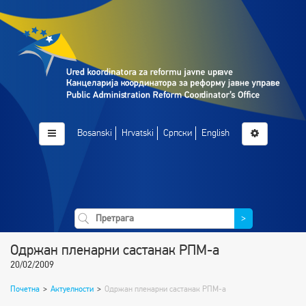
Bosanski
Hrvatski
Српски
English
>
Одржан пленарни састанак РПМ-а
20/02/2009
Почетна
>
Актуелности
>
Одржан пленарни састанак РПМ-а