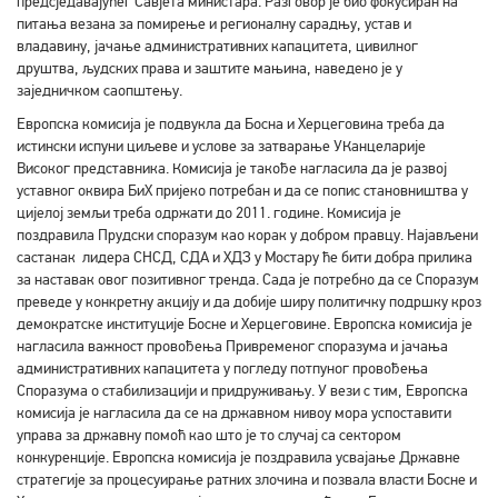
предсједавајућег Савјета министара. Разговор је био фокусиран на
питања везана за помирење и регионалну сарадњу, устав и
владавину, јачање административних капацитета, цивилног
друштва, људских права и заштите мањина, наведено је у
заједничком саопштењу.
Европска комисија је подвукла да Босна и Херцеговина треба да
истински испуни циљеве и услове за затварање УКанцеларије
Високог представника. Комисија је такође нагласила да је развој
уставног оквира БиХ пријеко потребан и да се попис становништва у
цијелој земљи треба одржати до 2011. године. Комисија је
поздравила Прудски споразум као корак у добром правцу. Најављени
састанак лидера СНСД, СДА и ХДЗ у Мостару ће бити добра прилика
за наставак овог позитивног тренда. Сада је потребно да се Споразум
преведе у конкретну акцију и да добије ширу политичку подршку кроз
демократске институције Босне и Херцеговине. Европска комисија је
нагласила важност провођења Привременог споразума и јачања
административних капацитета у погледу потпуног провођења
Споразума о стабилизацији и придруживању. У вези с тим, Европска
комисија је нагласила да се на државном нивоу мора успоставити
управа за државну помоћ као што је то случај са сектором
конкуренције. Европска комисија је поздравила усвајање Државне
стратегије за процесуирање ратних злочина и позвала власти Босне и