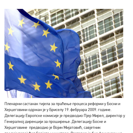
Пленарни састанак тијела за праћење процеса реформи у Босни и
Херцеговини одржан је у Бриселу 19. фебруара 2009. године.
Делегацију Европске комисије је предводио Пјер Мирел, директор у
Генералној дирекцији за проширење. Делегацију Босне и
Херцеговине предводио је Војин Мијатовић, савјетник