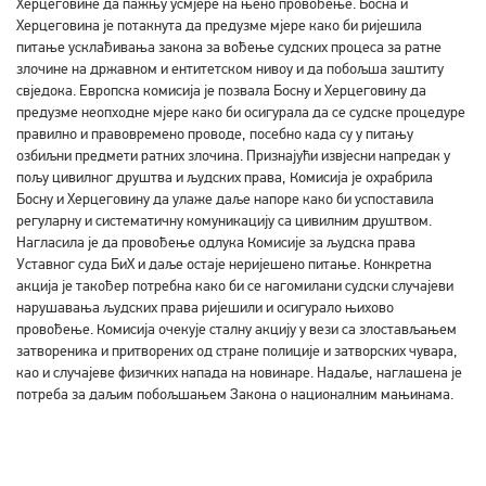
Херцеговине да пажњу усмјере на њено провођење. Босна и
Херцеговина је потакнута да предузме мјере како би ријешила
питање усклађивања закона за вођење судских процеса за ратне
злочине на државном и ентитетском нивоу и да побољша заштиту
свједока. Европска комисија је позвала Босну и Херцеговину да
предузме неопходне мјере како би осигурала да се судске процедуре
правилно и правовремено проводе, посебно када су у питању
озбиљни предмети ратних злочина. Признајући извјесни напредак у
пољу цивилног друштва и људских права, Комисија је охрабрила
Босну и Херцеговину да улаже даље напоре како би успоставила
регуларну и систематичну комуникацију са цивилним друштвом.
Нагласила је да провођење одлука Комисије за људска права
Уставног суда БиХ и даље остаје неријешено питање. Конкретна
акција је такођер потребна како би се нагомилани судски случајеви
нарушавања људских права ријешили и осигурало њихово
провођење. Комисија очекује сталну акцију у вези са злостављањем
затвореника и притворених од стране полиције и затворских чувара,
као и случајеве физичких напада на новинаре. Надаље, наглашена је
потреба за даљим побољшањем Закона о националним мањинама.