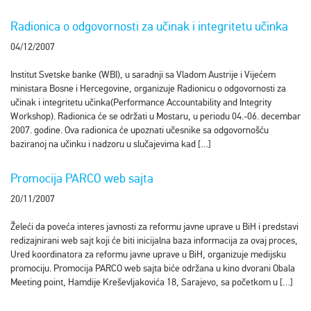
Radionica o odgovornosti za učinak i integritetu učinka
04/12/2007
Institut Svetske banke (WBI), u saradnji sa Vladom Austrije i Vijećem
ministara Bosne i Hercegovine, organizuje Radionicu o odgovornosti za
učinak i integritetu učinka(Performance Accountability and Integrity
Workshop). Radionica će se održati u Mostaru, u periodu 04.-06. decembar
2007. godine. Ova radionica će upoznati učesnike sa odgovornošću
baziranoj na učinku i nadzoru u slučajevima kad […]
Promocija PARCO web sajta
20/11/2007
Želeći da poveća interes javnosti za reformu javne uprave u BiH i predstavi
redizajnirani web sajt koji će biti inicijalna baza informacija za ovaj proces,
Ured koordinatora za reformu javne uprave u BiH, organizuje medijsku
promociju. Promocija PARCO web sajta biće održana u kino dvorani Obala
Meeting point, Hamdije Kreševljakovića 18, Sarajevo, sa početkom u […]