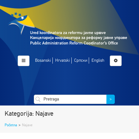
Bosanski
Hrvatski
Српски
English
>
Kategorija: Najave
Početna
>
Najave