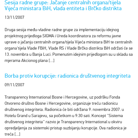
Sesija radne grupe: Jačanje centralnih organa/tijela
Vijeća ministara BiH, vlada entiteta i Brčko distrikta
13/11/2007
Druga sesija među-vladine radne grupe za implementaciju idejnog
projektnog prijedloga SIGMA i Ureda koordinatora za reformu javne
uprave o jačanju centralnih organa/tijela Vijeća ministara BiH te centralnih
organa'tijela Vlade FBiH, Vlade RS i Vlade Brčko distrikta BiH održati će se
13. novembra u Banja Luci. Pomenutim idejnim prijedlogom su u skladu sa
mjerama Akcionog plana […]
Borba protiv korupcije: radionica društvenog integriteta
09/11/2007
Transparency International Bosne i Hercegovine, uz podršku Fonda
Otvoreno društvo Bosne i Hercegovine, organizuje treću radionicu
društvenog integriteta. Radionica će biti održana 9. novembra 2007. u
Hotelu Grand u Sarajevu, sa početkom u 9:30 sati. Koncept ''Sistema
društvenog integriteta'' razvio je Transparency International u okviru
opredjeljenja za sistemski pristup suzbijanju korupcije. Ova radionica je
treća […]