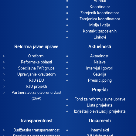
Mandat
Koordinator
Zamjenik koordinatora
Zamjenica koordinatora
Misija i vizija
Kontakti zaposlenih
Linkovi
Reforma javne uprave
Aktuelnosti
O reformi
Aktuelnosti
Reformske oblasti
Najave
Specijalna PAR grupa
Intervjui i govori
Upravljanje kvalitetom
Galerija
RJU i EU
Press clipping
RJU projekti
Projekti
Partnerstvo za otvorenu vlast
(OGP)
Fond za reformu javne uprave
Lista projekata
Izvještaji o evaluaciji projekata
Transparentnost
Dokumenti
Budžetska transparentnost
Interni akti