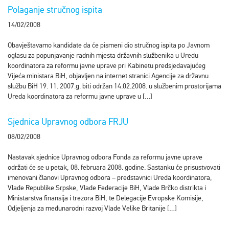
Polaganje stručnog ispita
14/02/2008
Obavještavamo kandidate da će pismeni dio stručnog ispita po Javnom
oglasu za popunjavanje radnih mjesta državnih službenika u Uredu
koordinatora za reformu javne uprave pri Kabinetu predsjedavajućeg
Vijeća ministara BiH, objavljen na internet stranici Agencije za državnu
službu BiH 19. 11. 2007.g. biti održan 14.02.2008. u službenim prostorijama
Ureda koordinatora za reformu javne uprave u […]
Sjednica Upravnog odbora FRJU
08/02/2008
Nastavak sjednice Upravnog odbora Fonda za reformu javne uprave
održati će se u petak, 08. februara 2008. godine. Sastanku će prisustvovati
imenovani članovi Upravnog odbora – predstavnici Ureda koordinatora,
Vlade Republike Srpske, Vlade Federacije BiH, Vlade Brčko distrikta i
Ministarstva finansija i trezora BiH, te Delegacije Evropske Komisije,
Odjeljenja za međunarodni razvoj Vlade Velike Britanije […]