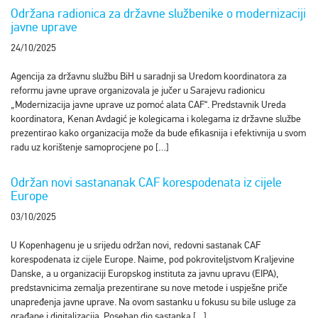
Održana radionica za državne službenike o modernizaciji
javne uprave
24/10/2025
Agencija za državnu službu BiH u saradnji sa Uredom koordinatora za
reformu javne uprave organizovala je jučer u Sarajevu radionicu
„Modernizacija javne uprave uz pomoć alata CAF“. Predstavnik Ureda
koordinatora, Kenan Avdagić je kolegicama i kolegama iz državne službe
prezentirao kako organizacija može da bude efikasnija i efektivnija u svom
radu uz korištenje samoprocjene po […]
Održan novi sastananak CAF korespodenata iz cijele
Europe
03/10/2025
U Kopenhagenu je u srijedu održan novi, redovni sastanak CAF
korespodenata iz cijele Europe. Naime, pod pokroviteljstvom Kraljevine
Danske, a u organizaciji Europskog instituta za javnu upravu (EIPA),
predstavnicima zemalja prezentirane su nove metode i uspješne priče
unapređenja javne uprave. Na ovom sastanku u fokusu su bile usluge za
građane i digitalizacija. Poseban dio sastanka […]