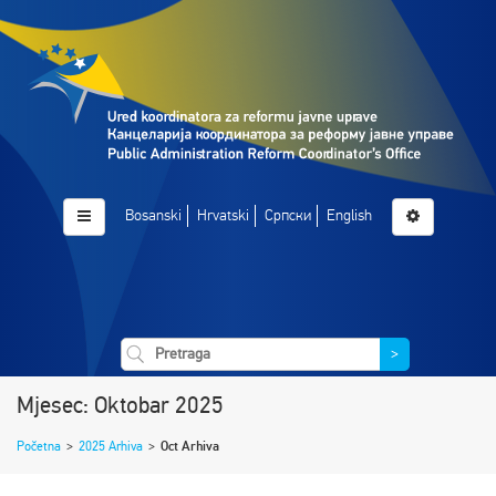
Bosanski
Hrvatski
Српски
English
>
Mjesec: Oktobar 2025
Početna
>
2025 Arhiva
>
Oct Arhiva