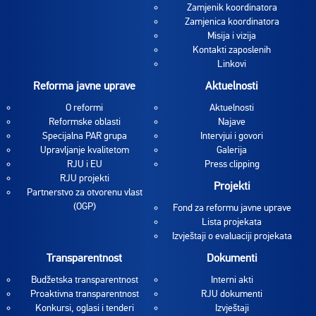
Zamjenik koordinatora
Zamjenica koordinatora
Misija i vizija
Kontakti zaposlenih
Linkovi
Reforma javne uprave
Aktuelnosti
O reformi
Aktuelnosti
Reformske oblasti
Najave
Specijalna PAR grupa
Intervjui i govori
Upravljanje kvalitetom
Galerija
RJU i EU
Press clipping
RJU projekti
Projekti
Partnerstvo za otvorenu vlast
(OGP)
Fond za reformu javne uprave
Lista projekata
Izvještaji o evaluaciji projekata
Transparentnost
Dokumenti
Budžetska transparentnost
Interni akti
Proaktivna transparentnost
RJU dokumenti
Konkursi, oglasi i tenderi
Izvještaji