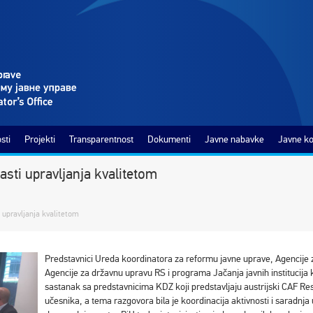
sti
Projekti
Transparentnost
Dokumenti
Javne nabavke
Javne ko
asti upravljanja kvalitetom
i upravljanja kvalitetom
Predstavnici Ureda koordinatora za reformu javne uprave, Agencije 
Agencije za državnu upravu RS i programa Jačanja javnih institucija 
sastanak sa predstavnicima KDZ koji predstavljaju austrijski CAF Resu
učesnika, a tema razgovora bila je koordinacija aktivnosti i saradnja 