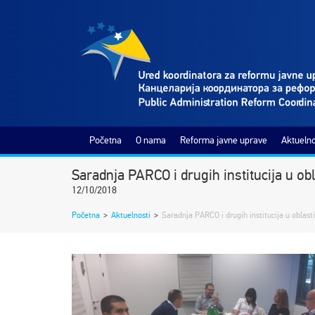
Početna
O nama
Reforma javne uprave
Aktuelno
Saradnja PARCO i drugih institucija u obl
12/10/2018
Početna
>
Aktuelnosti
>
Saradnja PARCO i drugih institucija u oblast