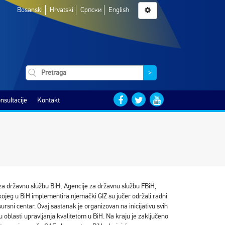
Bosanski
Hrvatski
Српски
English
>
nsultacije
Kontakt
za državnu službu BiH, Agencije za državnu službu FBiH,
kojeg u BiH implementira njemački GIZ su jučer održali radni
rsni centar. Ovaj sastanak je organizovan na inicijativu svih
u oblasti upravljanja kvalitetom u BiH. Na kraju je zaključeno