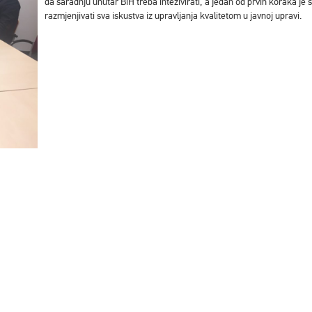
da saradnju unutar BiH treba intezivirati, a jedan od prvih koraka je
razmjenjivati sva iskustva iz upravljanja kvalitetom u javnoj upravi.