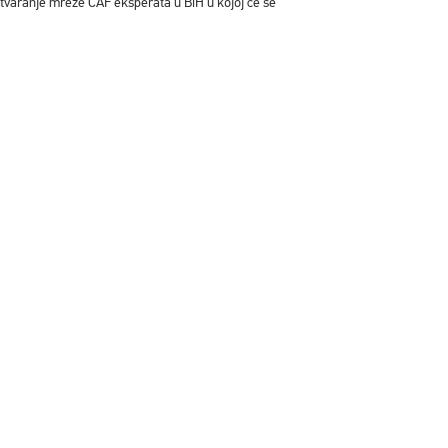
 stvaranje mreže CAF eksperata u BiH u kojoj će se